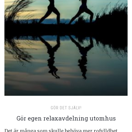
GÖR DET SJÄLV!
Gör egen relaxavdelning utomhus
Det är många som skulle behöva mer rofylldhet,