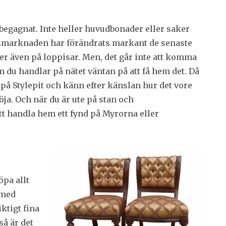
egagnat. Inte heller huvudbonader eller saker
smarknaden har förändrats markant de senaste
er även på loppisar. Men, det går inte att komma
m du handlar på nätet väntan på att få hem det. Då
n på Stylepit och känn efter känslan hur det vore
öja. Och när du är ute på stan och
tt handla hem ett fynd på Myrorna eller
öpa allt
 med
ktigt fina
så är det