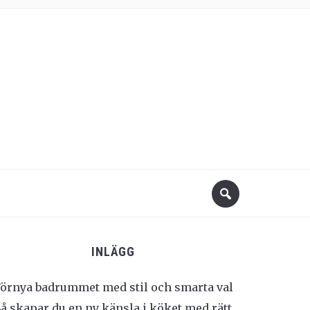
INLÄGG
örnya badrummet med stil och smarta val
Så skapar du en ny känsla i köket med rätt