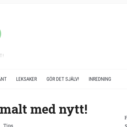
T!
ÄNT
LEKSAKER
GÖR DET SJÄLV!
INREDNING
malt med nytt!
F
Tips