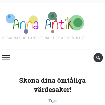
BEGAGNAT OCH ANTIKT NÄR DET ÄR SOM BÄST!
Skona dina ömtåliga
värdesaker!
Tips