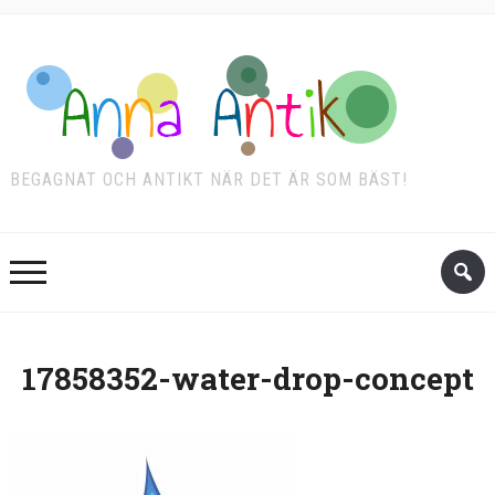
BEGAGNAT OCH ANTIKT NÄR DET ÄR SOM BÄST!
17858352-water-drop-concept