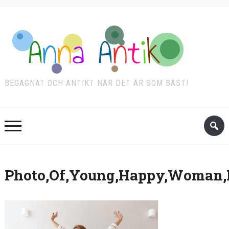
BEGAGNAT OCH ANTIKT NÄR DET ÄR SOM BÄST!
Photo,Of,Young,Happy,Woman,I