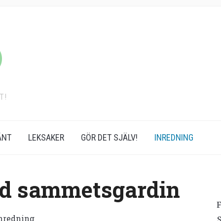
T!
ÄNT
LEKSAKER
GÖR DET SJÄLV!
INREDNING
ed sammetsgardin
F
nredning