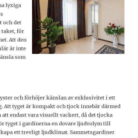
ma lyxiga
ds
t och det
taket, för
et. Att den
lär är inte
känsla som
ster och förhöjer känslan av exklusivitet i ett
yg. Att tyget är kompakt och tjock innebär därmed
att endast vara visuellt vackert, då det tjocka
för tyget i gardinerna en dovare ljudvolym till
skapa ett trevligt ljudklimat. Sammetsgardiner