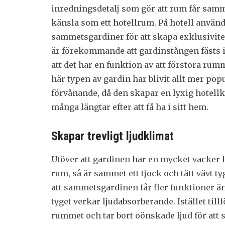
inredningsdetalj som gör att rum får sam
känsla som ett hotellrum. På hotell använ
sammetsgardiner för att skapa exklusivite
är förekommande att gardinstången fästs i 
att det har en funktion av att förstora rumm
här typen av gardin har blivit allt mer popu
förvånande, då den skapar en lyxig hotell
många längtar efter att få ha i sitt hem.
Skapar trevligt ljudklimat
Utöver att gardinen har en mycket vacker ly
rum, så är sammet ett tjock och tätt vävt t
att sammetsgardinen får fler funktioner än 
tyget verkar ljudabsorberande. Istället till
rummet och tar bort oönskade ljud för att 