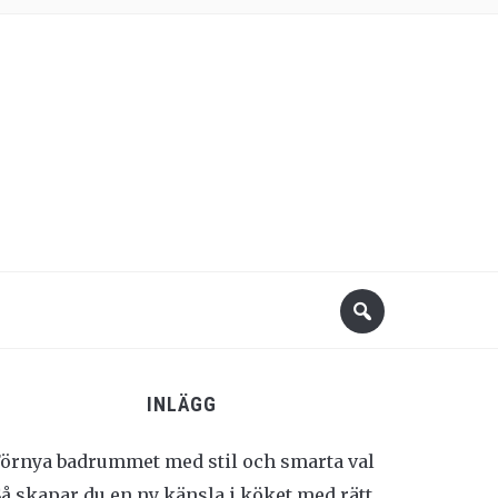
INLÄGG
örnya badrummet med stil och smarta val
Så skapar du en ny känsla i köket med rätt