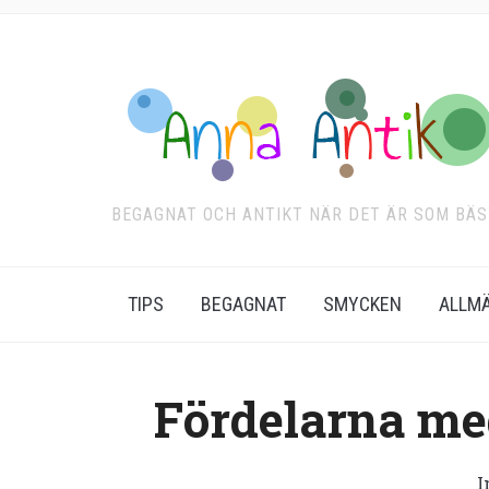
BEGAGNAT OCH ANTIKT NÄR DET ÄR SOM BÄS
TIPS
BEGAGNAT
SMYCKEN
ALLM
Fördelarna m
I