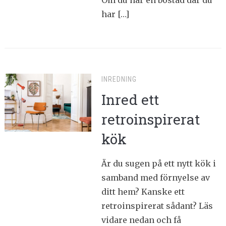
Om du har en bostad där du
har […]
INREDNING
Inred ett
retroinspirerat
kök
Är du sugen på ett nytt kök i
samband med förnyelse av
ditt hem? Kanske ett
retroinspirerat sådant? Läs
vidare nedan och få