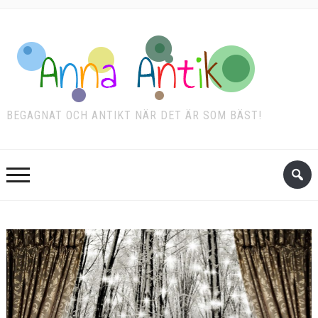
BEGAGNAT OCH ANTIKT NÄR DET ÄR SOM BÄST!