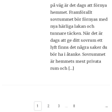
på väg är det dags att förnya
hemmet. Framförallt
sovrummet bör förnyas med
nya härliga lakan och
tunnare täcken. När det är
dags att ge ditt sovrum ett
lyft finns det några saker du
bör ha i åtanke. Sovrummet
är hemmets mest privata
rum och […]
1
2
3
…
8
→