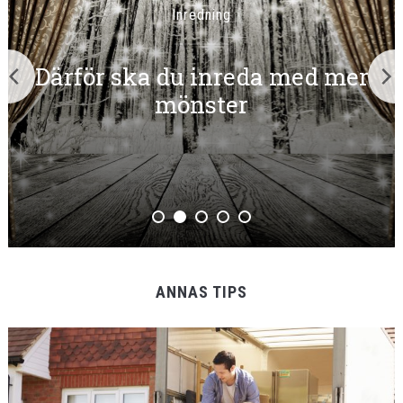
Inredning
t
Därför ska du inreda med mer
mönster
ANNAS TIPS